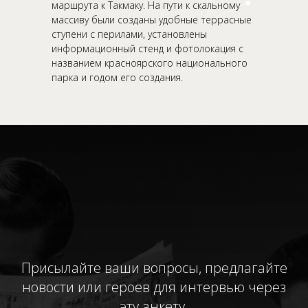
маршрута к Такмаку. На пути к скальному
массиву были созданы удобные террасные
ступени с перилами, установлены
информационный стенд и фотолокация с
названием красноярского национального
парка и годом его создания.
Присылайте ваши вопросы, предлагайте
новости или героев для интервью через
эту анкету.