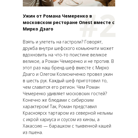
#2
Ужин от Романа Чемеренко в
московском ресторане Onest вместе с
Мирко Дзаго
Взять и улететь на гастроли? Говорят,
дружба внутри шефского комьюнити может
вдохновить на что-то поистине великое
великое, а Роман Чемеренко и не против. В
этот раз наш бренд-шеф вместе с Мирко
Дзаго и Олегом Колисниченко провел ужин
в шесть рук. Каждый шеф приготовил то,
чем славится его регион. Чем Роман
Чемеренко удивляет московских гостей?
Конечно же блюдами с сибирским
характером! Так, Роман представил
Красноярск тартаром из северной нельмы
с икрой хариуса и соусом из кинзы, а
Хакассию — барашком с тыквенной кашей
из пшена.