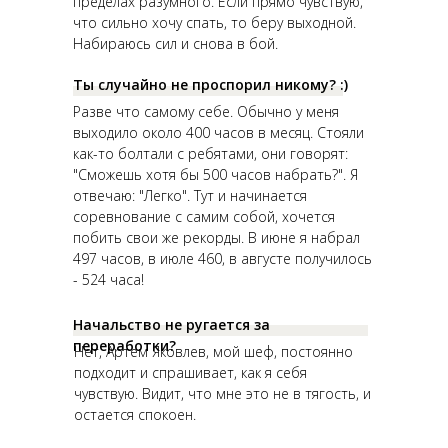
пределах разумного. Если прямо чувствую,
что сильно хочу спать, то беру выходной.
Набираюсь сил и снова в бой.
Ты случайно не проспорил никому? :)
Разве что самому себе. Обычно у меня
выходило около 400 часов в месяц. Стояли
как-то болтали с ребятами, они говорят:
"Сможешь хотя бы 500 часов набрать?". Я
отвечаю: "Легко". Тут и начинается
соревнование с самим собой, хочется
побить свои же рекорды. В июне я набрал
497 часов, в июле 460, в августе получилось
- 524 часа!
Начальство не ругается за
переработки?
Нет, Артем Яковлев, мой шеф, постоянно
подходит и спрашивает, как я себя
чувствую. Видит, что мне это не в тягость, и
остается спокоен.