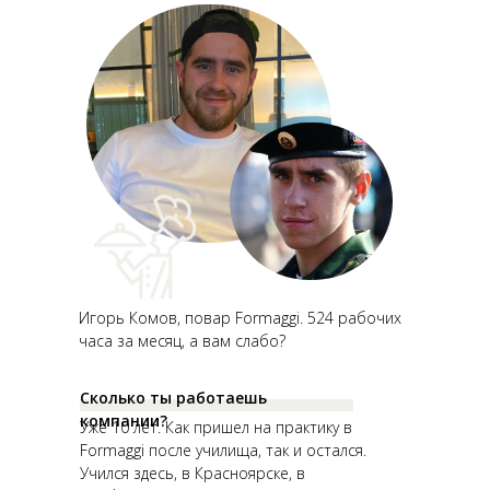
Игорь Комов, повар Formaggi. 524 рабочих
часа за месяц, а вам слабо?
Сколько ты работаешь
компании?
Уже 10 лет. Как пришел на практику в
Formaggi после училища, так и остался.
Учился здесь, в Красноярске, в