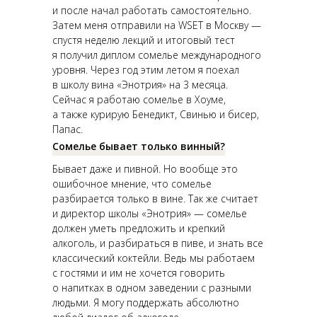
и после начал работать самостоятельно.
Затем меня отправили на WSET в Москву —
спустя неделю лекций и итоговый тест
я получил диплом сомелье международного
уровня. Через год этим летом я поехал
в школу вина «Энотрия» на 3 месяца.
Сейчас я работаю сомелье в Хоуме,
а также курирую Бенедикт, Свинью и бисер,
Папас.
Сомелье бывает только винный?
Бывает даже и пивной. Но вообще это
ошибочное мнение, что сомелье
разбирается только в вине. Так же считает
и директор школы «Энотрия» — сомелье
должен уметь предложить и крепкий
алкоголь, и разбираться в пиве, и знать все
классический коктейли. Ведь мы работаем
с гостями и им не хочется говорить
о напитках в одном заведении с разными
людьми. Я могу поддержать абсолютно