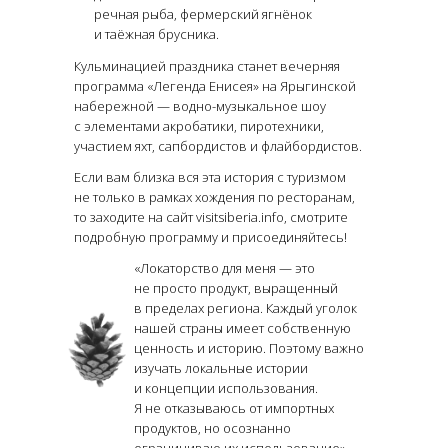
речная рыба, фермерский ягнёнок
и таёжная брусника.
Кульминацией праздника станет вечерняя
программа «Легенда Енисея» на Ярыгинской
набережной — водно-музыкальное шоу
с элементами акробатики, пиротехники,
участием яхт, сапбордистов и флайбордистов.
Если вам близка вся эта история с туризмом
не только в рамках хождения по ресторанам,
то заходите на сайт visitsiberia.info, смотрите
подробную программу и присоединяйтесь!
«Локаторство для меня — это
не просто продукт, выращенный
в пределах региона. Каждый уголок
нашей страны имеет собственную
ценность и историю. Поэтому важно
изучать локальные истории
и концепции использования.
Я не отказываюсь от импортных
продуктов, но осознанно