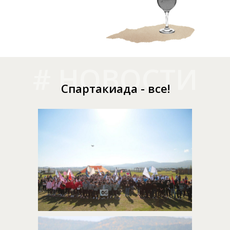
# НОВОСТИ
Спартакиада - все!