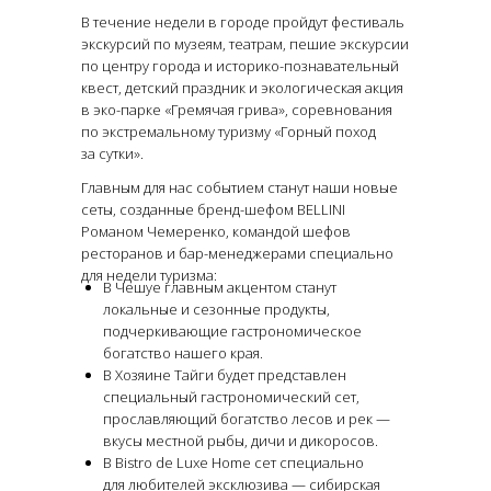
В течение недели в городе пройдут фестиваль
экскурсий по музеям, театрам, пешие экскурсии
по центру города и историко-познавательный
квест, детский праздник и экологическая акция
в эко-парке «Гремячая грива», соревнования
по экстремальному туризму «Горный поход
за сутки».
Главным для нас событием станут наши новые
сеты, созданные бренд-шефом BELLINI
Романом Чемеренко, командой шефов
ресторанов и бар-менеджерами специально
для недели туризма:
В Чешуе главным акцентом станут
локальные и сезонные продукты,
подчеркивающие гастрономическое
богатство нашего края.
В Хозяине Тайги будет представлен
специальный гастрономический сет,
прославляющий богатство лесов и рек —
вкусы местной рыбы, дичи и дикоросов.
В Bistro de Luxe Home сет специально
для любителей эксклюзива — сибирская